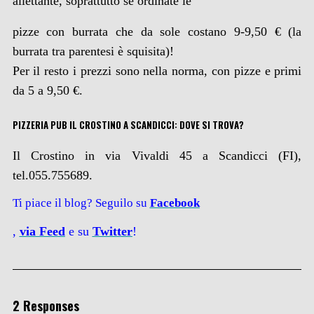
allettante, soprattutto se ordinate le
pizze con burrata che da sole costano 9-9,50 € (la
burrata tra parentesi è squisita)!
Per il resto i prezzi sono nella norma, con pizze e primi
da 5 a 9,50 €.
PIZZERIA PUB IL CROSTINO A SCANDICCI: DOVE SI TROVA?
Il Crostino in via Vivaldi 45 a Scandicci (FI),
tel.055.755689.
Ti piace il blog? Seguilo su
Facebook
,
via
Feed
e su
Twitter
!
2 Responses