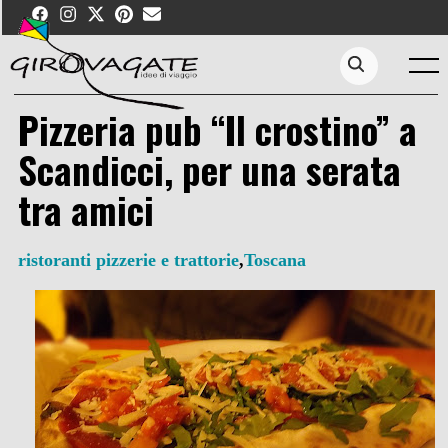
Skip
to
content
Menu
Search...
Pizzeria pub “Il crostino” a
Scandicci, per una serata
tra amici
ristoranti pizzerie e trattorie
,
Toscana