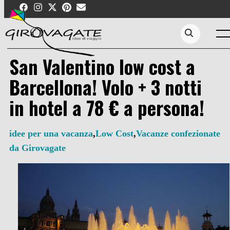
Skip
to
content
Men
Search...
San Valentino low cost a
Barcellona! Volo + 3 notti
in hotel a 78 € a persona!
idee per una vacanza
,
Low Cost
,
Vacanze confezionate
da Girovagate