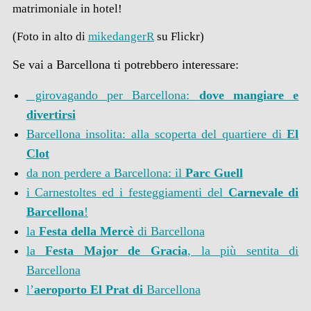
matrimoniale in hotel!
(Foto in alto di
mikedangerR
su Flickr)
Se vai a Barcellona ti potrebbero interessare:
girovagando per Barcellona:
dove mangiare e
divertirsi
Barcellona insolita: alla scoperta del quartiere di
El
Clot
da non perdere a Barcellona: il
Parc Guell
i Carnestoltes ed i festeggiamenti del
Carnevale di
Barcellona
!
la
Festa della Mercè
di Barcellona
la
Festa Major de Gracia
, la più sentita di
Barcellona
l’
aeroporto El Prat di
Barcellona