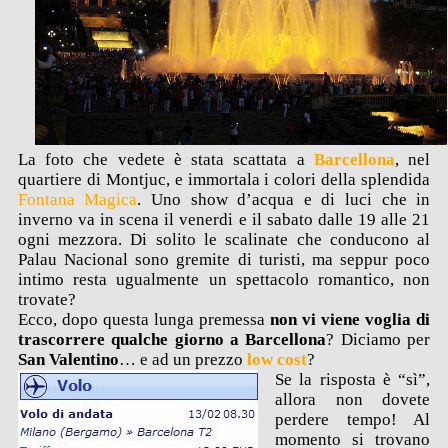
La foto che vedete è stata scattata a
Barcellona
, nel
quartiere di Montjuc, e immortala i colori della splendida
Fontana Magica
. Uno show d’acqua e di luci che in
inverno va in scena il venerdi e il sabato dalle 19 alle 21
ogni mezzora. Di solito le scalinate che conducono al
Palau Nacional sono gremite di turisti, ma seppur poco
intimo resta ugualmente un spettacolo romantico, non
trovate?
Ecco, dopo questa lunga premessa
non vi viene voglia di
trascorrere qualche giorno a Barcellona
? Diciamo per
San Valentino
… e ad un prezzo
low cost
?
Se la risposta è “sì”,
allora non dovete
perdere tempo! Al
momento si trovano