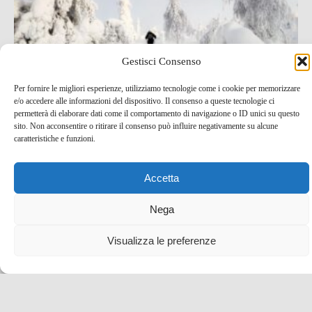
Gestisci Consenso
Per fornire le migliori esperienze, utilizziamo tecnologie come i cookie per memorizzare
e/o accedere alle informazioni del dispositivo. Il consenso a queste tecnologie ci
permetterà di elaborare dati come il comportamento di navigazione o ID unici su questo
Salla, in the middle of nowhere! Un viaggio
sito. Non acconsentire o ritirare il consenso può influire negativamente su alcune
straordinario nella Lapponia finlandese
caratteristiche e funzioni.
3 Mag , 2022 -
blog tour SMT e viaggi stampa
Accetta
Finlandia
idee per una vacanza
Nega
Visualizza le preferenze