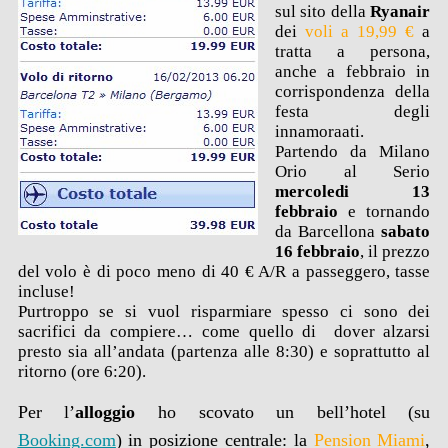
sul sito della
Ryanair
dei
voli a 19,99 €
a
tratta a persona,
anche a febbraio in
corrispondenza della
festa degli
innamoraati.
Partendo da Milano
Orio al Serio
mercoledi 13
febbraio
e tornando
da Barcellona
sabato
16 febbraio
, il prezzo
del volo è di poco meno di 40 € A/R a passeggero, tasse
incluse!
Purtroppo se si vuol risparmiare spesso ci sono dei
sacrifici da compiere… come quello di dover alzarsi
presto sia all’andata (partenza alle 8:30) e soprattutto al
ritorno (ore 6:20).
Per l’
alloggio
ho scovato un bell’hotel (su
Booking.com
) in posizione centrale: la
Pension Miami
,