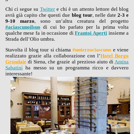
Chi ci segue su
Twitter
e chi è un attento lettore del blog
avrà già capito che questi due
blog tour
, nelle date
2-3 e
9-10 marzo
, sono un’altra creatura del progetto
#aciascunoilsuo
di cui ho parlato per la prima volta
qualche mese fa in occasione di
Frantoi Aperti
insieme a
Strada dell’Olio umbra.
Stavolta il blog tour si chiama
#unterzociascuno
e viene
realizzato grazie alla collaborazione con l’
Hotel Borgo
Grondaie
di Siena, che grazie al prezioso aiuto di
Amina
Sabatini
ha messo su un programma ricco e davvero
interessante!