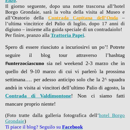
Enzo
.
Il giorno seguente, dopo una notte trascorsa all’hotel
Borgo Grondaie, sarà la volta della visita al Museo e
all’Oratorio della
Contrada Capitana dell’Onda
–
l’ultima vincitrice del Palio di luglio, dopo 17 anni di
digiuno – insieme alla guida speciale di un contradaiolo!
Per finire, pranzo alla
Trattoria Papei
.
Spero di essere riusciuto a incuriosirvi un po’! Potrete
seguire il blog tour attraverso l’hashtag
#unterzociascuno
sia nel weekend 2-3 marzo che in
quello del 9-10 marzo di cui vi parlerò la prossima
settimana…. per adesso anticipo solo che la 2^ squadra
andrà in visita ai vincitori dell’ultimo Palio di agosto, la
Contrada di Valdimontone
! Non ci siamo fatti
mancare proprio niente!
(Foto tratte dalla galleria fotografica dell’
hotel Borgo
Grondaie
)
Ti piace il blog? Seguilo su
Facebook