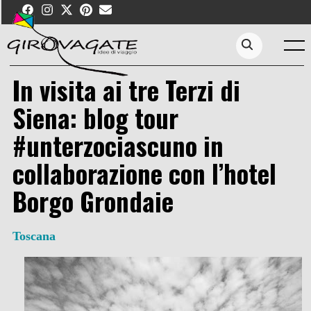
Skip
to
content
Menu
Search...
In visita ai tre Terzi di
Siena: blog tour
#unterzociascuno in
collaborazione con l’hotel
Borgo Grondaie
Toscana