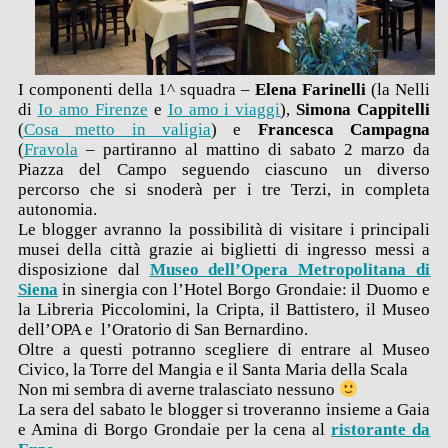
I componenti della 1^ squadra –
Elena Farinelli
(la Nelli
di
Io amo Firenze
e
Io amo i viaggi
),
Simona Cappitelli
(
Cosa metto in valigia
) e
Francesca Campagna
(
Fravola
– partiranno al mattino di sabato 2 marzo da
Piazza del Campo seguendo ciascuno un diverso
percorso che si snoderà per i tre Terzi, in completa
autonomia.
Le blogger avranno la possibilità di visitare i principali
musei della città grazie ai biglietti di ingresso messi a
disposizione dal
Museo dell’Opera Metropolitana di
Siena
in sinergia con l’Hotel Borgo Grondaie: il Duomo e
la Libreria Piccolomini, la Cripta, il Battistero, il Museo
dell’OPA e l’Oratorio di San Bernardino.
Oltre a questi potranno scegliere di entrare al Museo
Civico, la Torre del Mangia e il Santa Maria della Scala
Non mi sembra di averne tralasciato nessuno
La sera del sabato le blogger si troveranno insieme a Gaia
e Amina di Borgo Grondaie per la cena al
ristorante da