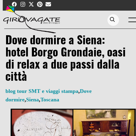
Skip
to
content
Me
Search...
Dove dormire a Siena:
hotel Borgo Grondaie, oasi
di relax a due passi dalla
città
blog tour SMT e viaggi stampa
,
Dove
dormire
,
Siena
,
Toscana