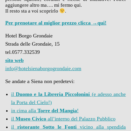
aggiungere altro ma…. mi fermo qui.
Il resto sta a voi scoprirlo
.
Per prenotare al miglior prezzo clicca →qui!
Hotel Borgo Grondaie
Strada delle Grondaie, 15
tel.0577.332539
sito web
info@hotelsienaborgogrondaie.com
Se andate a Siena non perdetevi:
il
Duomo e la Libreria Piccolonini
(e adesso anche
la Porta del Cielo!)
in cima alla
Torre del Mangia
!
il
Museo Civico
all’interno del Palazzo Pubblico
il
ristorante Sotto le Fonti
vicino alla spendida