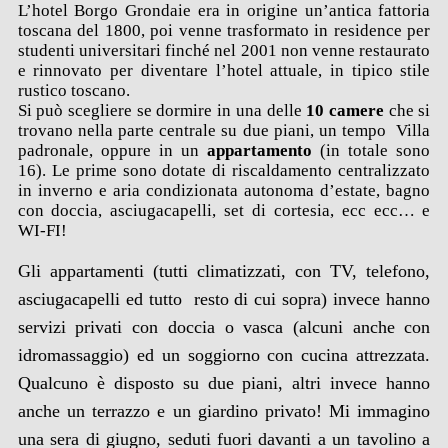
L’hotel Borgo Grondaie era in origine un’antica fattoria
toscana del 1800, poi venne trasformato in residence per
studenti universitari finché nel 2001 non venne restaurato
e rinnovato per diventare l’hotel attuale, in tipico stile
rustico toscano.
Si può scegliere se dormire in una delle
10 camere
che si
trovano nella parte centrale su due piani, un tempo Villa
padronale, oppure in un
appartamento
(in totale sono
16). Le prime sono dotate di riscaldamento centralizzato
in inverno e aria condizionata autonoma d’estate, bagno
con doccia, asciugacapelli, set di cortesia, ecc ecc… e
WI-FI!
Gli appartamenti (tutti climatizzati, con TV, telefono,
asciugacapelli ed tutto resto di cui sopra) invece hanno
servizi privati con doccia o vasca (alcuni anche con
idromassaggio) ed un soggiorno con cucina attrezzata.
Qualcuno è disposto su due piani, altri invece hanno
anche un terrazzo e un giardino privato! Mi immagino
una sera di giugno, seduti fuori davanti a un tavolino a