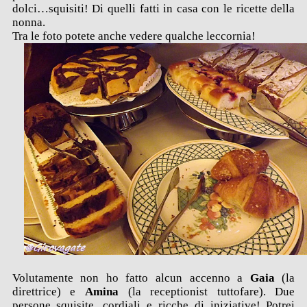
dolci…squisiti! Di quelli fatti in casa con le ricette della
nonna.
Tra le foto potete anche vedere qualche leccornia!
Volutamente non ho fatto alcun accenno a
Gaia
(la
direttrice) e
Amina
(la receptionist tuttofare). Due
persone squisite, cordiali e ricche di iniziative! Potrei