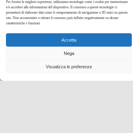
Per fornire le migliori esperienze, utilizziamo tecnologie come i cookie per memorizzare
e/o accedere alle informazioni del dispositivo. Il consenso a queste tecnologie ci
permetterà di elaborare dati come il comportamento di navigazione o ID unici su questo
sito. Non acconsentire o ritirare il consenso può influire negativamente su alcune
caratteristiche e funzioni.
Accetta
Cosa vedere a Casole d’Elsa, il borgo toscano degli
artisti
Nega
22 Giu , 2022 -
Toscana
-
blog tour SMT e viaggi
Visualizza le preferenze
stampa
,
borghi d'Italia