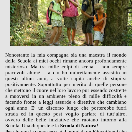
Nonostante la mia compagna sia una maestra il mondo
della Scuola ai miei occhi rimane ancora profondamente
misterioso. Ma tra mille colpi di scena – non sempre
piacevoli ahimè – a cui ho indirettamente assistito in
questi ultimi anni, a volte capita anche di stupirsi
positivamente. Soprattutto per merito di quelle persone
che mettono il cuore nel loro lavoro pur essendo costrette
a muoversi in un ambiente pieno di mille difficoltà e
facendo fronte a leggi assurde e direttive che cambiano
ogni anno. E’ un discorso lungo che porterebbe fuori
strada ed in questo post voglio parlare di tutt’altro,
ovvero delle belle iniziative che ruotano intorno alla
Scuola. Una di queste è la
Scuola di Natura
!
Per chi non la conoscesse è il brand di un
Educational
che