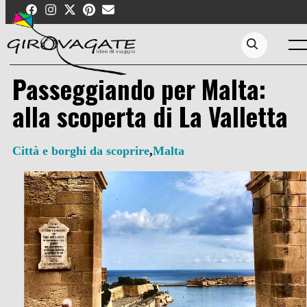
Skip
to
content
Men
Search...
Passeggiando per Malta:
alla scoperta di La Valletta
Città e borghi da scoprire
,
Malta