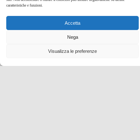
caratteristiche e funzioni.
Accetta
Nega
Visualizza le preferenze
Las Setas di Siviglia! Tutte le informazioni utili per la
visita
17 Gen , 2022 -
Città e borghi da scoprire
Spagna