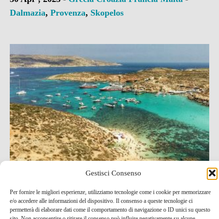
Dalmazia
,
Provenza
,
Skopelos
Gestisci Consenso
Noleggiare l’auto a Malta: 10 consigli
Per fornire le migliori esperienze, utilizziamo tecnologie come i cookie per memorizzare
e/o accedere alle informazioni del dispositivo. Il consenso a queste tecnologie ci
6 Mar , 2023 -
Malta
-
Malta
permetterà di elaborare dati come il comportamento di navigazione o ID unici su questo
sito. Non acconsentire o ritirare il consenso può influire negativamente su alcune