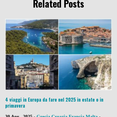
Related Posts
4 viaggi in Europa da fare nel 2025 in estate o in
primavera
30 Apr , 2025 -
Grecia
Croazia
Francia
Malta
-