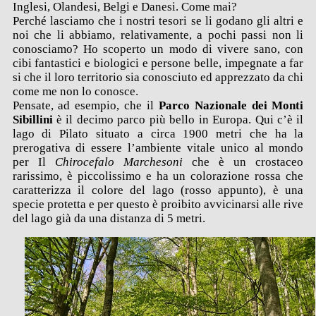
Inglesi, Olandesi, Belgi e Danesi. Come mai?
Perché lasciamo che i nostri tesori se li godano gli altri e
noi che li abbiamo, relativamente, a pochi passi non li
conosciamo? Ho scoperto un modo di vivere sano, con
cibi fantastici e biologici e persone belle, impegnate a far
si che il loro territorio sia conosciuto ed apprezzato da chi
come me non lo conosce.
Pensate, ad esempio, che il
Parco Nazionale dei Monti
Sibillini
è il decimo parco più bello in Europa. Qui c’è il
lago di Pilato situato a circa 1900 metri che ha la
prerogativa di essere l’ambiente vitale unico al mondo
per Il
Chirocefalo Marchesoni
che è un crostaceo
rarissimo, è piccolissimo e ha un colorazione rossa che
caratterizza il colore del lago (rosso appunto), è una
specie protetta e per questo è proibito avvicinarsi alle rive
del lago già da una distanza di 5 metri.