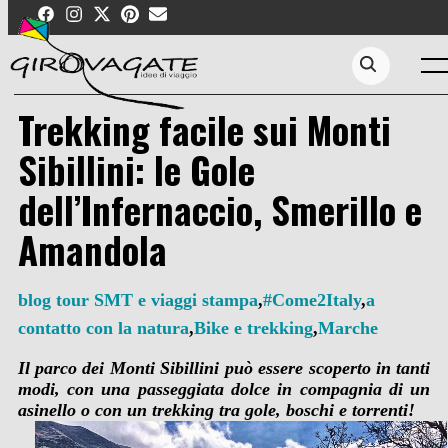
Skip
to
content
Men
Search...
Trekking facile sui Monti
Sibillini: le Gole
dell’Infernaccio, Smerillo e
Amandola
blog tour SMT e viaggi stampa
,
#Come2Italy
,
a
contatto con la natura
,
Bike e trekking
,
Marche
Il parco dei Monti Sibillini può essere scoperto in tanti
modi, con una passeggiata dolce in compagnia di un
asinello o con un trekking tra gole, boschi e torrenti!