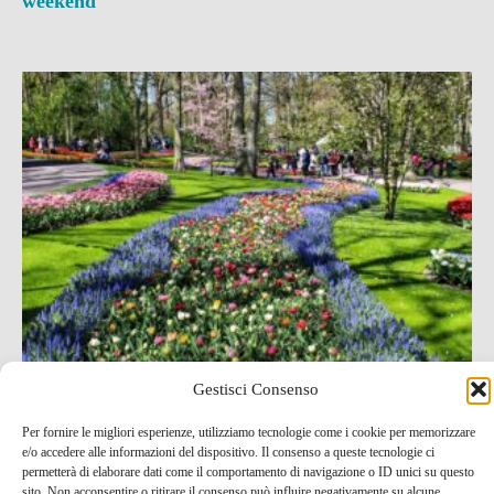
weekend
Gestisci Consenso
A Keukenhof in bicicletta pedalando tra i campi di
Per fornire le migliori esperienze, utilizziamo tecnologie come i cookie per memorizzare
e/o accedere alle informazioni del dispositivo. Il consenso a queste tecnologie ci
tulipani + visita al parco
permetterà di elaborare dati come il comportamento di navigazione o ID unici su questo
sito. Non acconsentire o ritirare il consenso può influire negativamente su alcune