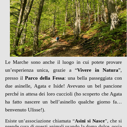
Le Marche sono anche il luogo in cui potete provare
un’esperienza unica, grazie a “
Vivere in Natura
”,
presso il
Parco della Fessa
: una bella passeggiata con
due asinelle, Agata e Iside! Avevano un bel pancione
perché in attesa dei loro cuccioli (ho scoperto che Agata
ha fatto nascere un bell’asinello qualche giorno fa…
benvenuto Ulisse!).
Esiste un’associazione chiamata “
Asini si Nasce
”, che si
prende cura di questi animali usando la doma dolce, ossia