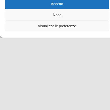
Accetta
Nega
Visualizza le preferenze
Come MooVert cambia il modo di viaggiare tra
autenticità e territorio
3 Dic , 2025 -
Francia
-
turismo ecosostenibile