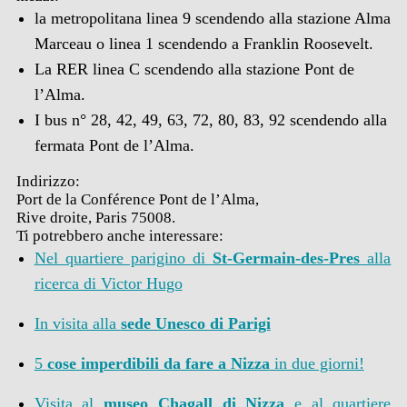
la metropolitana linea 9 scendendo alla stazione Alma
Marceau o linea 1 scendendo a Franklin Roosevelt.
La RER linea C scendendo alla stazione Pont de
l’Alma.
I bus n° 28, 42, 49, 63, 72, 80, 83, 92 scendendo alla
fermata Pont de l’Alma.
Indirizzo:
Port de la Conférence Pont de l’Alma,
Rive droite, Paris 75008.
Ti potrebbero anche interessare:
Nel quartiere parigino di
St-Germain-des-Pres
alla
ricerca di Victor Hugo
In visita alla
sede Unesco di Parigi
5
cose imperdibili da fare a Nizza
in due giorni!
Visita al
museo Chagall di Nizza
e al quartiere