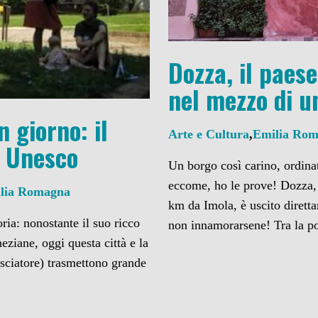
Dozza, il paes
nel mezzo di un
 giorno: il
Arte e Cultura
,
Emilia Ro
i Unesco
Un borgo così carino, ordinat
eccome, ho le prove! Dozza,
lia Romagna
km da Imola, è uscito diretta
ria: nonostante il suo ricco
non innamorarsene! Tra la po
eziane, oggi questa città e la
asciatore) trasmettono grande