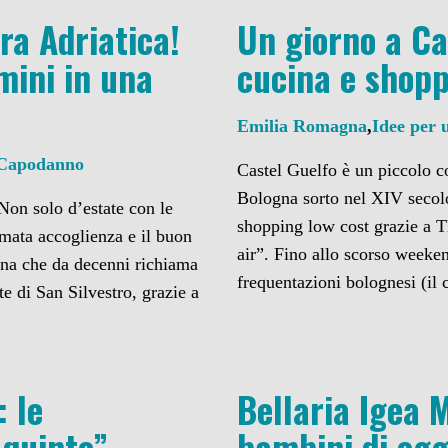
ra Adriatica!
Un giorno a Ca
mini in una
cucina e shopp
Emilia Romagna
,
Idee per 
 Capodanno
Castel Guelfo è un piccolo 
Bologna sorto nel XIV secolo
Non solo d’estate con le
shopping low cost grazie a T
nomata accoglienza e il buon
air”. Fino allo scorso weeke
urna che da decenni richiama
frequentazioni bolognesi (il
e di San Silvestro, grazie a
: le
Bellaria Igea M
e quinte”…
bambini di oggi