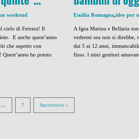
 un weekend
Emilia Romagna
,
idee per 
 cielo di Ferrara! Il
A Igea Marina e Bellaria sono
quinte. E anche quest’anno
vedermi ora non si direbbe, 
iti che aspetto con
dai 5 ai 12 anni, immancabi
a! Quest’anno ho potuto
fisso. I miei genitori amava
…
7
Successivo »