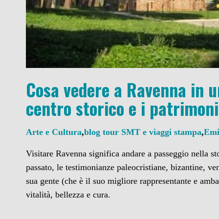
Cosa vedere a Ravenna in un
centro storico e i patrimon
Arte e Cultura
,
blog tour SMT e viaggi stampa
,
Emi
Visitare Ravenna significa andare a passeggio nella sto
passato, le testimonianze paleocristiane, bizantine, ven
sua gente (che è il suo migliore rappresentante e amb
vitalità, bellezza e cura.