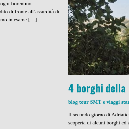
ogni fiorentino
ito di fronte all’assurdità di
iamo in esame […]
4 borghi della
blog tour SMT e viaggi st
Il secondo giorno di Adriati
scoperta di alcuni borghi ed 