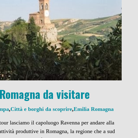
 Romagna da visitare
ampa
,
Città e borghi da scoprire
,
Emilia Romagna
ctour lasciamo il capoluogo Ravenna per andare alla
attività produttive in Romagna, la regione che a sud