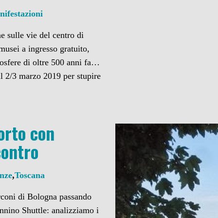
nifestazioni
e sulle vie del centro di
 musei a ingresso gratuito,
mosfere di oltre 500 anni fa…
il 2/3 marzo 2019 per stupire
orto con
contro
enze
,
Toscana
rconi di Bologna passando
nnino Shuttle: analizziamo i