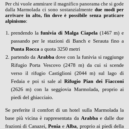
Per chi vuole ammirare il magnifico panorama che si gode
dalla Marmolada ci sono sostanzialmente
due modi per
arrivare in alto, fin dove è possibile senza praticare
alpinismo
:
prendendo la
funivia di Malga Ciapela
(1467 m) e
passando per le stazioni di Banch e Serauta fino a
Punta Rocca
a quota 3250 metri
partendo da
Arabba
dove con la funivia si raggiunge
Rifugio Porta Vescovo (2478 m) da cui si scende
verso il rifugio Castiglioni (2044 m) sul lago di
Fedaia e poi si sale al
Rifugio Pian dei Fiacconi
(2626 m) con la seggiovia Marmolada, proprio ai
piedi del ghiacciaio.
Se preferite il comfort di un hotel sulla Marmolada la
base più vicina è rappresentata da
Arabba
e dalle due
frazioni di Canazei,
Penia
e
Alba
, proprio ai piedi della