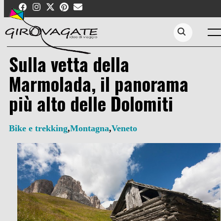
Skip
to
content
Men
Search...
Sulla vetta della
Marmolada, il panorama
più alto delle Dolomiti
Bike e trekking
,
Montagna
,
Veneto