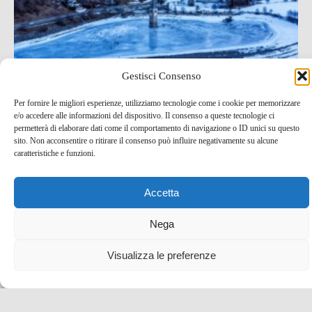
Gestisci Consenso
Val Venosta: il campanile che emerge dal lago di
Per fornire le migliori esperienze, utilizziamo tecnologie come i cookie per memorizzare
Resia, ghiacciato in inverno!
e/o accedere alle informazioni del dispositivo. Il consenso a queste tecnologie ci
permetterà di elaborare dati come il comportamento di navigazione o ID unici su questo
28 Gen , 2025 -
Alto Adige
Montagna
-
lago di resia
sito. Non acconsentire o ritirare il consenso può influire negativamente su alcune
caratteristiche e funzioni.
Accetta
Nega
Visualizza le preferenze