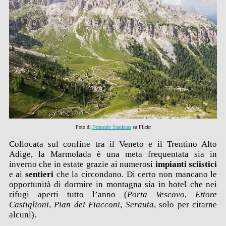
Foto di
Fernando Stankuns
su Flickr
Collocata sul confine tra il Veneto e il Trentino Alto
Adige, la Marmolada è una meta frequentata sia in
inverno che in estate grazie ai numerosi
impianti sciistici
e ai
sentieri
che la circondano. Di certo non mancano le
opportunità di
dormire in montagna
sia in hotel che nei
rifugi aperti tutto l’anno (
Porta Vescovo
,
Ettore
Castiglioni
,
Pian dei Fiacconi
,
Serauta
, solo per citarne
alcuni).