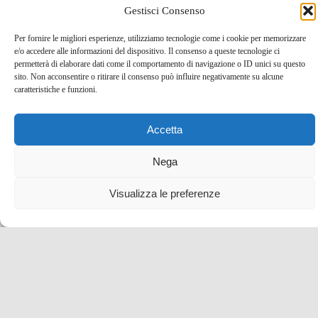
Gestisci Consenso
Per fornire le migliori esperienze, utilizziamo tecnologie come i cookie per memorizzare
e/o accedere alle informazioni del dispositivo. Il consenso a queste tecnologie ci
Loches e la Touraine segreta: itinerario nella Valle
permetterà di elaborare dati come il comportamento di navigazione o ID unici su questo
della Loira meno conosciuta
sito. Non acconsentire o ritirare il consenso può influire negativamente su alcune
caratteristiche e funzioni.
14 Lug , 2025 -
Francia
-
Valle della Loira
Accetta
Nega
Visualizza le preferenze