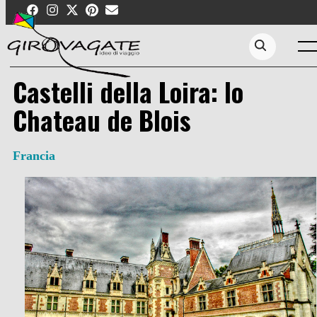
Skip
to
content
Men
Search...
Castelli della Loira: lo
Chateau de Blois
Francia