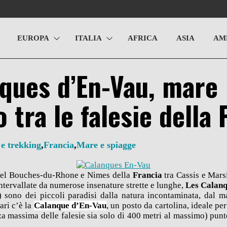
EUROPA
ITALIA
AFRICA
ASIA
AM
ques d’En-Vau, mare
o tra le falesie della
 e trekking
,
Francia
,
Mare e spiagge
 del Bouches-du-Rhone e Nimes della
Francia
tra Cassis e Marsi
 intervallate da numerose insenature strette e lunghe,
Les Calan
o) sono dei piccoli paradisi dalla natura incontaminata, dal m
lari c’è la
Calanque d’En-Vau
, un posto da cartolina, ideale pe
za massima delle falesie sia solo di 400 metri al massimo) pun