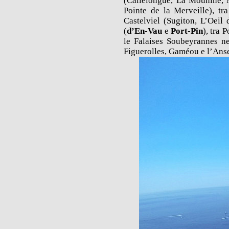
(Callelongue, La Mounine, M
Pointe de la Merveille), t
Castelviel (Sugiton, L’Oeil
(
d’En-Vau
e
Port-Pin
), tra 
le Falaises Soubeyrannes ne
Figuerolles, Gaméou e l’Ans