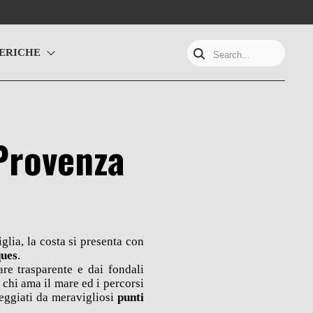
ERICHE
Search...
 Provenza
glia, la costa si presenta con
ques
.
are trasparente e dai fondali
r chi ama il mare ed i percorsi
teggiati da meravigliosi
punti