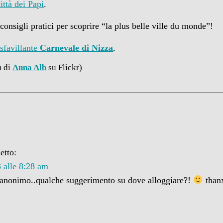
città dei Papi
.
 consigli pratici per scoprire “la plus belle ville du monde”!
 sfavillante
Carnevale di Nizza
.
m di
Anna Alb
su Flickr)
etto:
 alle 8:28 am
l'anonimo..qualche suggerimento su dove alloggiare?!
than