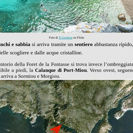
Foto di
D.Goodson
su Flickr
anchi e sabbia
si arriva tramite un
sentiero
abbastanza ripido
lle scogliere e dalle acque cristalline.
ntorio della Foret de la Fontasse si trova invece l’ombreggiat
ibile a piedi, la
Calanque di Port-Miou
. Verso ovest, segue
i arriva a Sormiou e Morgiou.