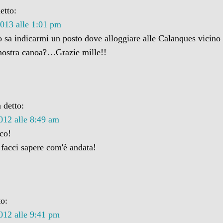
etto:
2013 alle 1:01 pm
 sa indicarmi un posto dove alloggiare alle Calanques vicino 
nostra canoa?…Grazie mille!!
 detto:
012 alle 8:49 am
ico!
 facci sapere com'è andata!
to:
012 alle 9:41 pm