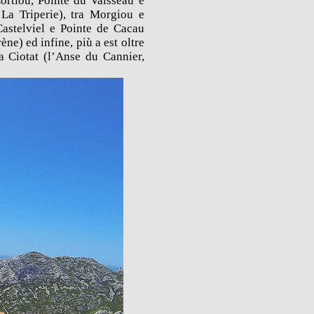
ortiou, Pointe du Vaisseau e
La Triperie), tra Morgiou e
Castelviel e Pointe de Cacau
ne) ed infine, più a est oltre
a Ciotat (l’Anse du Cannier,