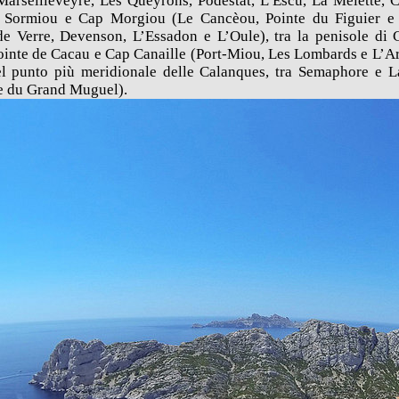
arseilleveyre, Les Queyrons, Podestat, L’Escu, La Mèlette, C
ra Sormiou e Cap Morgiou (Le Cancèou, Pointe du Figuier e 
 de Verre, Devenson, L’Essadon e L’Oule), tra la penisole di 
Pointe de Cacau e Cap Canaille (Port-Miou, Les Lombards e L’Arè
l punto più meridionale delle Calanques, tra Semaphore e L
e du Grand Muguel).