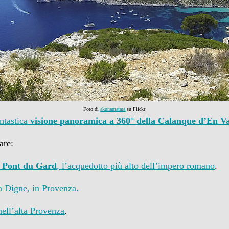
Foto di
akunamatata
su Flickr
antastica
visione panoramica a 360° della Calanque d’En V
are:
l
Pont du Gard
, l’acquedotto più alto dell’impero romano
.
 Digne, in Provenza.
nell’alta Provenza
.