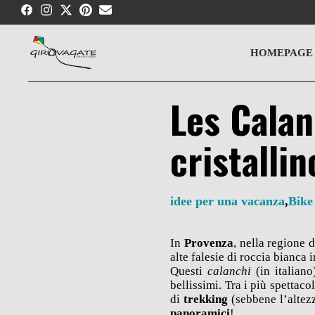
Skip
to
content
HOMEPAGE
Les Calan
cristallin
idee per una vacanza
,
Bike
In
Provenza
, nella regione
alte falesie di roccia bianca
Questi
calanchi
(in italian
bellissimi. Tra i più spettaco
di
trekking
(sebbene l’altez
panoramici
!