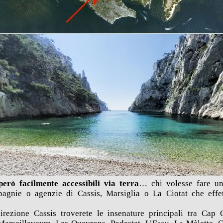
però facilmente accessibili via terra
… chi volesse fare un
pagnie o agenzie di Cassis, Marsiglia o La Ciotat che eff
irezione Cassis troverete le insenature principali tra Cap