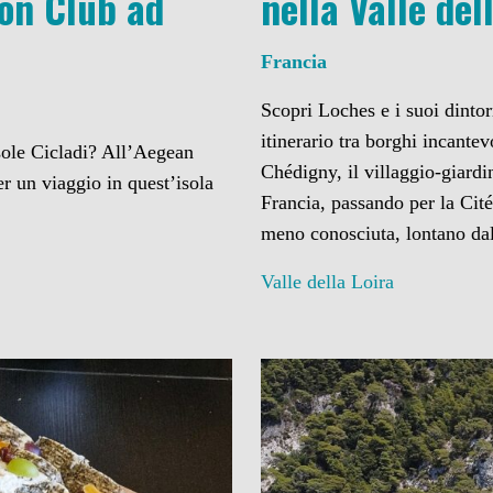
ion Club ad
nella Valle de
Francia
Scopri Loches e i suoi dintor
itinerario tra borghi incantevo
sole Cicladi? All’Aegean
Chédigny, il villaggio-giardi
r un viaggio in quest’isola
Francia, passando per la Cité
meno conosciuta, lontano dal
Valle della Loira