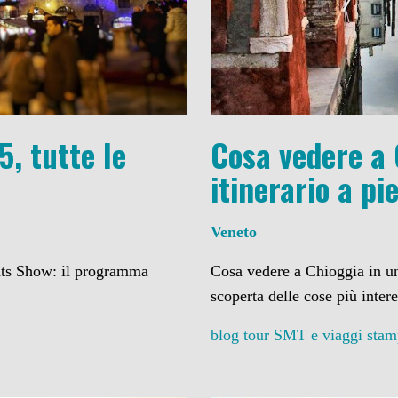
5, tutte le
Cosa vedere a 
itinerario a p
Veneto
ghts Show: il programma
Cosa vedere a Chioggia in un
scoperta delle cose più inter
blog tour SMT e viaggi stam