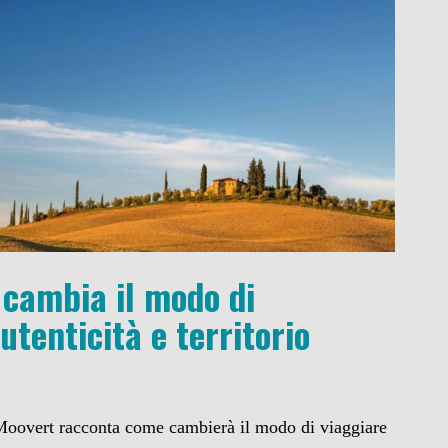
cambia il modo di
utenticità e territorio
 Moovert racconta come cambierà il modo di viaggiare