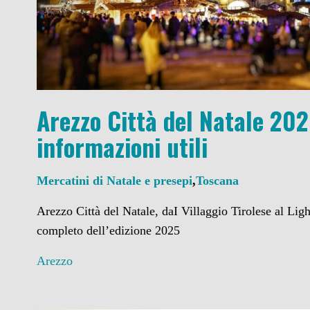
Arezzo Città del Natale 202
informazioni utili
Mercatini di Natale e presepi
,
Toscana
Arezzo Città del Natale, daI Villaggio Tirolese al Li
completo dell’edizione 2025
Arezzo