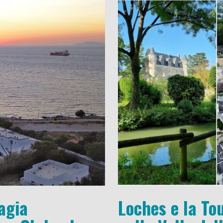
agia
Loches e la Tou